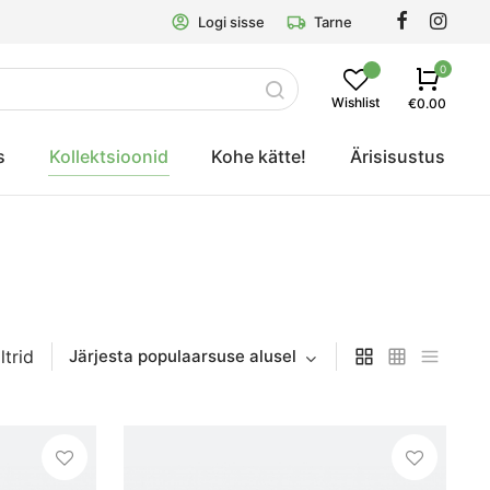
Logi sisse
Tarne
0
Wishlist
€0.00
s
Kollektsioonid
Kohe kätte!
Ärisisustus
iltrid
Järjesta populaarsuse alusel