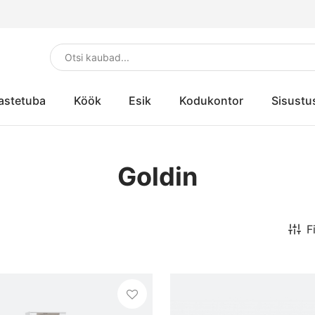
astetuba
Köök
Esik
Kodukontor
Sisustu
Goldin
F
Hinna järgi
Min hind
€57
Max hind
€379