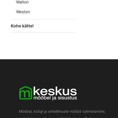
Walton
Weston
Kohe kätte!
Mööbel, köögi ja eritellimuste mööbli valmistamine,