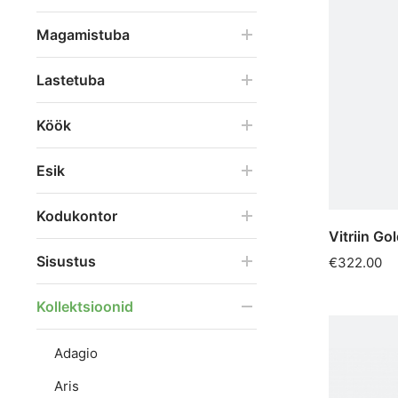
Kummutid
Magamistuba
Lastetuba
Köök
Esik
Kodukontor
Vitriin Go
Sisustus
€322.00
Kollektsioonid
Adagio
Aris