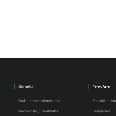
Kliendile
Ettevõtte
Kauba kohaletoimetamine
Kontaktandm
Makseviisid / Järelmaks
Kauplused