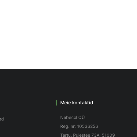
Meie kontaktid
Nebecol OÜ
ed
Reg. nr: 10536256
Tartu, Puiestee 73A, 51009