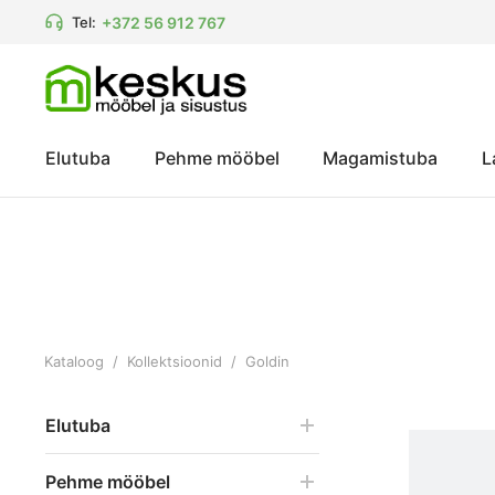
+372 56 912 767
Tel:
Elutuba
Pehme mööbel
Magamistuba
L
Kataloog
/
Kollektsioonid
/
Goldin
Kategooria
Laius
Elutuba
Goldin
55 cm
Pehme mööbel