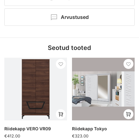
Kõrgus 205 cm
Kategooria:
Riidekapid
Arvustused
Ole esimene kommenteerija!
Seotud tooted
Lisa kommentaar
Riidekapp VERO VR09
Riidekapp Tokyo
€412.00
€323.00