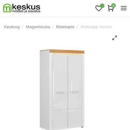
0
Kataloog
/
Magamistuba
/
Riidekapid
/
Riidekapp Horton