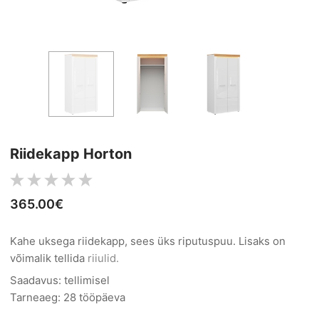
Riidekapp Horton
365.00€
Kahe uksega riidekapp, sees üks riputuspuu. Lisaks on
võimalik tellida
riiulid.
Saadavus: tellimisel
Tarneaeg: 28 tööpäeva