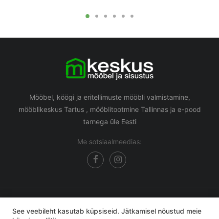
Mööbel, köögi ja eritellimuste mööbli valmistamine,
mööblikeskus Tartus , mööblitootmine Tallinnas ja e-pood
tarnega üle Eesti
Me sotsiaalmeedias:
Mkeskus mööbli e-pood
© 2026 Kõik õigused kaitstud.
See veebileht kasutab küpsiseid. Jätkamisel nõustud meie