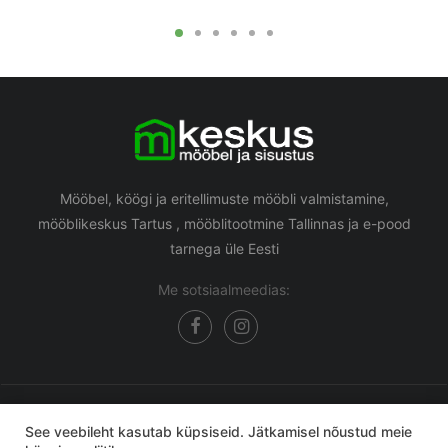
Mööbel, köögi ja eritellimuste mööbli valmistamine,
mööblikeskus Tartus , mööblitootmine Tallinnas ja e-pood
tarnega üle Eesti
Me sotsiaalmeedias:
Mkeskus mööbli e-pood
© 2026 Kõik õigused kaitstud.
See veebileht kasutab küpsiseid. Jätkamisel nõustud meie