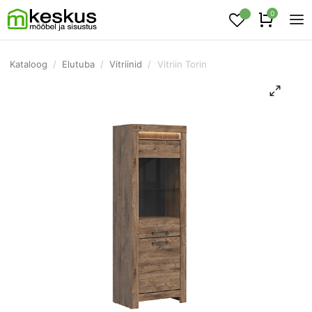
0
Kataloog
/
Elutuba
/
Vitriinid
/
Vitriin Torin