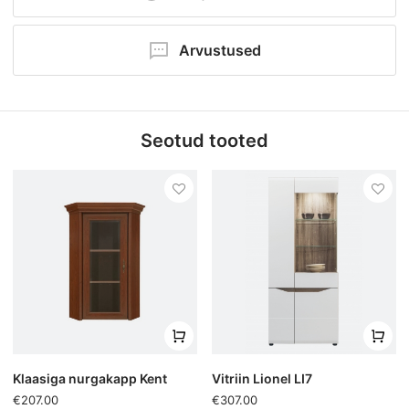
Laius: 70,5 cm
Sügavus: 45 cm
Kõrgus: 200 cm
Arvustused
Ole esimene kommenteerija!
Seotud tooted
Lisa kommentaar
Klaasiga nurgakapp Kent
Vitriin Lionel LI7
€207.00
€307.00