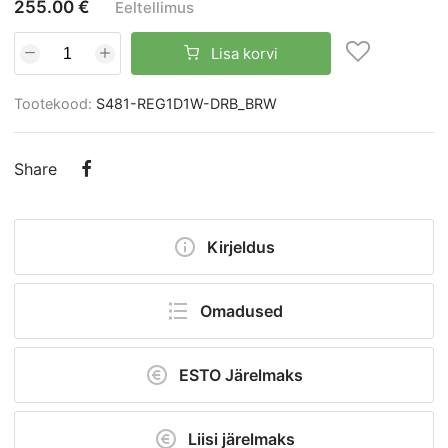
255.00 €
Eeltellimus
Lisa korvi
Tootekood:
S481-REG1D1W-DRB_BRW
Share
Kirjeldus
Vitriin Torin
Omadused
Kui otsite midagi klassikalisemat ja väljendusrikkamat, on Torini
kollektsioon ideaalne lahendus.
Tootekood:
S481-REG1D1W-DRB_BRW
Efekti lisab energiasäästlik LED-valgustus. Furnituur vaikselt
ESTO Järelmaks
sulguv.
Kategooria:
Vitriinid
Materjal: mööbliplaat; MDF.
Liisi järelmaks